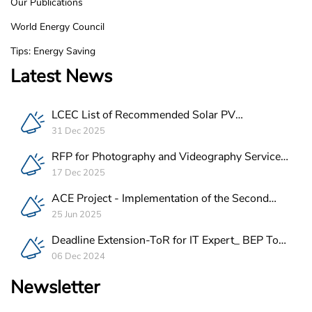
Our Publications
World Energy Council
Tips: Energy Saving
Latest News
LCEC List of Recommended Solar PV
Companies in Lebanon
31 Dec 2025
RFP for Photography and Videography Service
Provider for ACE Project in Lebanon
17 Dec 2025
ACE Project - Implementation of the Second
Batch of REEE Measures
25 Jun 2025
Deadline Extension-ToR for IT Expert_ BEP Tool
Integration
06 Dec 2024
Newsletter