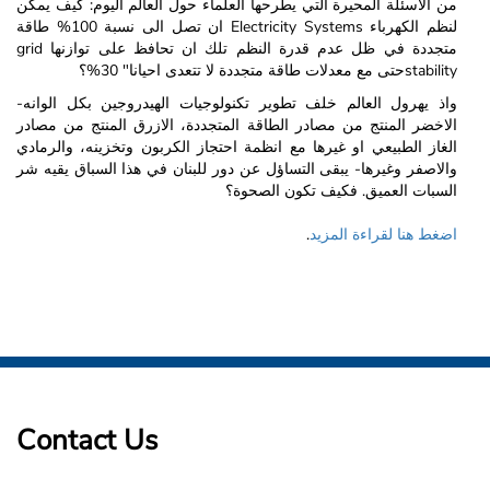
من الاسئلة المحيرة التي يطرحها العلماء حول العالم اليوم: كيف يمكن
لنظم الكهرباء Electricity Systems ان تصل الى نسبة 100% طاقة
متجددة في ظل عدم قدرة النظم تلك ان تحافظ على توازنها grid
stabilityحتى مع معدلات طاقة متجددة لا تتعدى احيانا" 30%؟
واذ يهرول العالم خلف تطوير تكنولوجيات الهيدروجين بكل الوانه-
الاخضر المنتج من مصادر الطاقة المتجددة، الازرق المنتج من مصادر
الغاز الطبيعي او غيرها مع انظمة احتجاز الكربون وتخزينه، والرمادي
والاصفر وغيرها- يبقى التساؤل عن دور للبنان في هذا السباق يقيه شر
السبات العميق. فكيف تكون الصحوة؟
.
اضغط هنا لقراءة المزيد
Contact Us