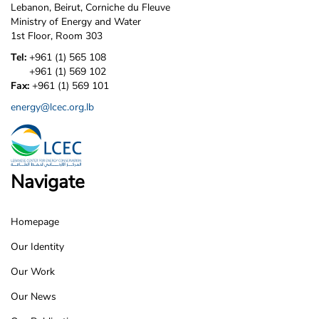
Lebanon, Beirut, Corniche du Fleuve
Ministry of Energy and Water
1st Floor, Room 303
Tel:
+961 (1) 565 108
+961 (1) 569 102
Fax:
+961 (1) 569 101
energy@lcec.org.lb
Navigate
Homepage
LCEC
Our Identity
Footer
Our Work
Our News