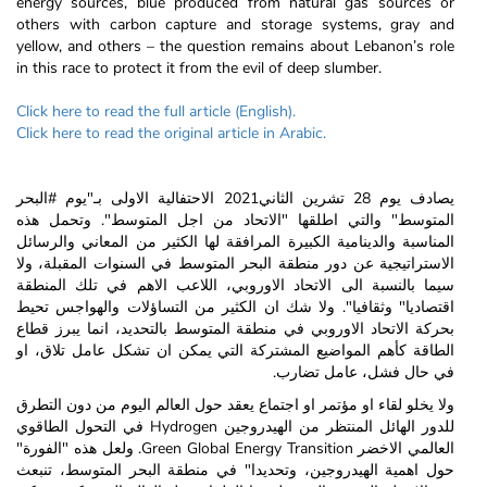
energy sources, blue produced from natural gas sources or
others with carbon capture and storage systems, gray and
yellow, and others – the question remains about Lebanon’s role
in this race to protect it from the evil of deep slumber.
Click here to read the full article (English).
Click here to read the original article in Arabic.
يصادف يوم 28 تشرين الثاني2021 الاحتفالية الاولى بـ"يوم #البحر
المتوسط" والتي اطلقها "الاتحاد من اجل المتوسط". وتحمل هذه
المناسبة والدينامية الكبيرة المرافقة لها الكثير من المعاني والرسائل
الاستراتيجية عن دور منطقة البحر المتوسط في السنوات المقبلة، ولا
سيما بالنسبة الى الاتحاد الاوروبي، اللاعب الاهم في تلك المنطقة
اقتصاديا" وثقافيا". ولا شك ان الكثير من التساؤلات والهواجس تحيط
بحركة الاتحاد الاوروبي في منطقة المتوسط بالتحديد، انما يبرز قطاع
الطاقة كأهم المواضيع المشتركة التي يمكن ان تشكل عامل تلاق، او
في حال فشل، عامل تضارب.
ولا يخلو لقاء او مؤتمر او اجتماع يعقد حول العالم اليوم من دون التطرق
للدور الهائل المنتظر من الهيدروجين Hydrogen في التحول الطاقوي
العالمي الاخضر Green Global Energy Transition. ولعل هذه "الفورة"
حول اهمية الهيدروجين، وتحديدا" في منطقة البحر المتوسط، تنبعث