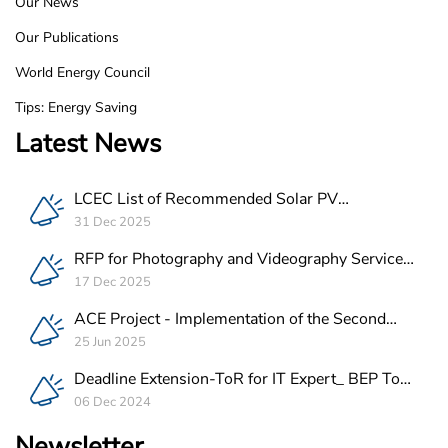
Our News
Our Publications
World Energy Council
Tips: Energy Saving
Latest News
LCEC List of Recommended Solar PV
Companies in Lebanon
31 Dec 2025
RFP for Photography and Videography Service
Provider for ACE Project in Lebanon
17 Dec 2025
ACE Project - Implementation of the Second
Batch of REEE Measures
25 Jun 2025
Deadline Extension-ToR for IT Expert_ BEP Tool
Integration
06 Dec 2024
Newsletter