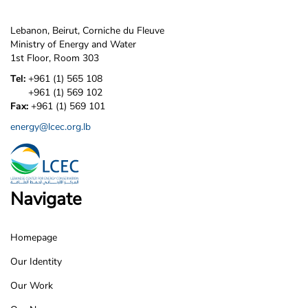
Lebanon, Beirut, Corniche du Fleuve
Ministry of Energy and Water
1st Floor, Room 303
Tel:
+961 (1) 565 108
+961 (1) 569 102
Fax:
+961 (1) 569 101
energy@lcec.org.lb
Navigate
Homepage
LCEC
Our Identity
Footer
Our Work