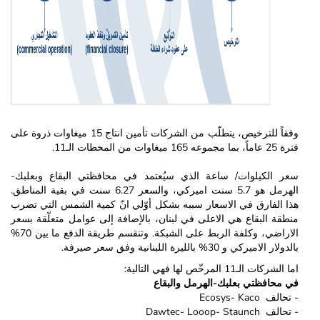
وفقاً للترخيص، يتطلّب من الشركات تأمين انتاج 15 ميغاوات ذروة على
فترة 25 عاماً، بما مجموعه 165 ميغاوات من المحطات الـ11.
سعر الكيلوات/ ساعة الذي سيُعتمد في محافظتي البقاع وبعلبك-
الهرمل هو 5.7 سنت اميركي، والسعر 6.27 سنت في بقية المناطق.
هذا الفارق في الاسعار سببه بشكل أوّلي انّ كمية الشمس التي تضرب
منطقة البقاع هي الاعلى في لبنان، بالإضافة إلى عوامل متعلّقة بسعر
الاراضي، وكلفة الربط على الشبكة. وتنقسم طريقة الدفع ما بين 70%
بالدولار الاميركي و 30% بالليرة اللبنانية وفق سعر صيرفة.
اما الشركات الـ11 المرخّص لها فهي التالية:
في محافظتي بعلبك-الهرمل والبقاع
- تحالف Ecosys- Kaco
- تحالف Dawtec- Looop- Staunch