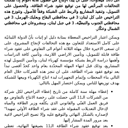
الى 165 ميغاوات، على ان يبدأ الإنتاج في غضون ثلاثة أعوام إذا تمكنت
التحالفات المرخّص لها من توقيع عقود شراء الطاقة، والحصول على
التمويل، وتنفيذ المشاريع والربط على الشبكة وفقاً للأصول. وتتوزع هذه
التراخيص على كل لبنان: 3 في محافظتي البقاع وبعلبك-الهرمل، 3 في
محافظتي الجنوب والنبطيّة، 3 في جبل لبنان، ومشروعان في محافظتي
الشمال وعكّار.
ويمكن اعتبار التراخيص المعطاة بمثابة دليل او إثبات بأنّ الدولة اللبنانيّة
على كامل الاستعداد للتعاون مع هذه التحالفات لإنجاح المشروع، على
ان تسعى الاخيرة خلال مهلة الثلاثة أعوام الى التفاوض على عقود شراء
طاقة قابلة للتمويل، وتأمين الاراضي اللازمة، وتأمين كافة الدراسات
وأهمها دراسة الربط بشبكة مؤسسة كهرباء لبنان، وتأمين التمويل لهذه
المشاريع، وذلك قبل انتهاء المهلة المحدّدة بعام واحد كحدّ أقصى تبدأ
بعد توقيع عقود شراء الطاقة، على ان تنجز هذه الشركات خلال العام
التالي بناء المحطات وإتمام التجهيزات لبدء انتاج الكهرباء وبيعها للشبكة
بهدف توزيعها للناس. ويمكن اختصار المهل بالتالي:
إعطاء مهلة سنة كاملة من تاريخ إعطاء التراخيص لكل شركة
من الشركات الـ11 التي حصلت على رخصة الانتاج بالتفاوض مع
فريق العمل الفنّي والقانوني الذي يكلّفه وزير الطاقة والمياه
لإدخال التعديلات المقبولة على عقد شراء الطاقة الأولي تمهيدا"
لإصداره بالشكل النهائي والتوقيع عليه وإلا تصبح التراخيص لاغية
بعد مرور المدة المشار إليها.
بعد توقيع عقود شراء الطاقة الـ11 بصيغتها النهائية، تعطى